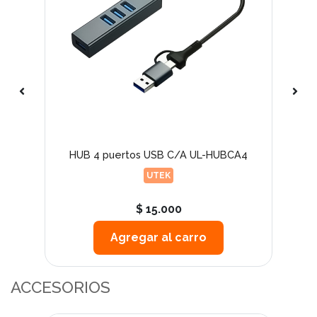
e 80
HUB 4 puertos USB C/A UL-HUBCA4
HU
UTEK
$ 15.000
Agregar al carro
ACCESORIOS