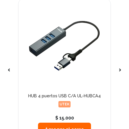
e 80
HUB 4 puertos USB C/A UL-HUBCA4
HU
UTEK
$ 15.000