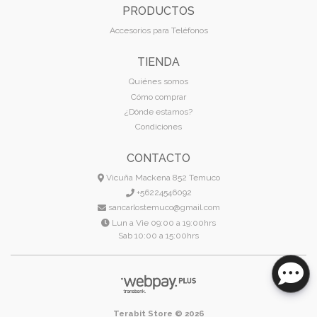
PRODUCTOS
Accesorios para Teléfonos
TIENDA
Quiénes somos
Cómo comprar
¿Dónde estamos?
Condiciones
CONTACTO
Vicuña Mackena 852 Temuco
+56224546092
sancarlostemuco@gmail.com
Lun a Vie 09:00 a 19:00hrs
Sab 10:00 a 15:00hrs
Terabit Store © 2026