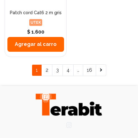
Patch cord Cat6 2 m gris
UTEK
$ 1.600
Agregar al carro
1
2
3
4
..
16