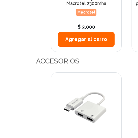
VC 2 m / mod. BL-
Macrotel 2300mha
p
CH...
Macrotel
estlink
 4.490
$ 3.000
ar al carro
Agregar al carro
ACCESORIOS