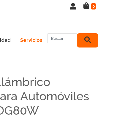
0
idad
Servicios
w
alámbrico
para Automóviles
HDG80W