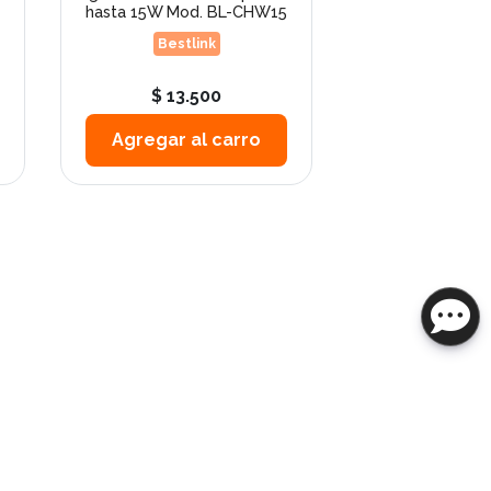
hasta 15W Mod. BL-CHW15
Tablets/Smart
automovil
Bestlink
Bestli
$ 13.500
$ 8.9
Agregar al carro
Agregar a