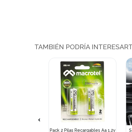
TAMBIÉN PODRÍA INTERESAR
arga USB-A a USB
Pack 2 Pilas Recargables Aa 1.2v
S