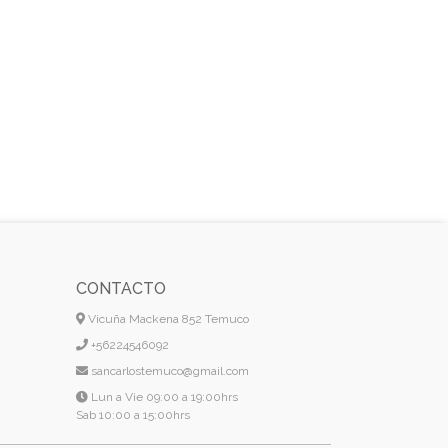
CONTACTO
Vicuña Mackena 852 Temuco
+56224546092
sancarlostemuco@gmail.com
Lun a Vie 09:00 a 19:00hrs
Sab 10:00 a 15:00hrs