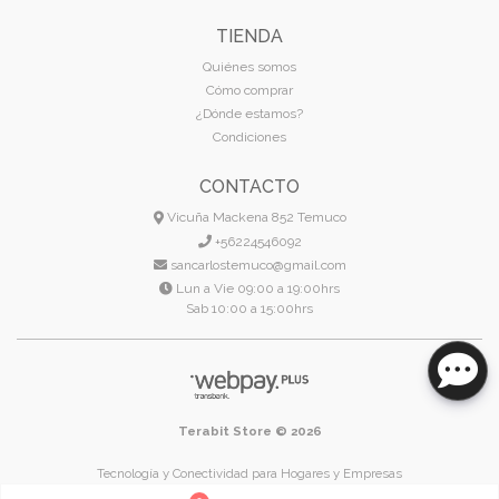
TIENDA
Quiénes somos
Cómo comprar
¿Dónde estamos?
Condiciones
CONTACTO
Vicuña Mackena 852 Temuco
+56224546092
sancarlostemuco@gmail.com
Lun a Vie 09:00 a 19:00hrs
Sab 10:00 a 15:00hrs
Terabit Store © 2026
Tecnología y Conectividad para Hogares y Empresas
Temuco - Región de La Araucanía - Chile