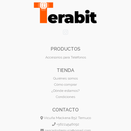
PRODUCTOS
Accesorios para Teléfonos
TIENDA
Quiénes somos
Cómo comprar
¿Dónde estamos?
Condiciones
CONTACTO
Vicuña Mackena 852 Temuco
+56224546092
sancarlostemuco@gmail.com