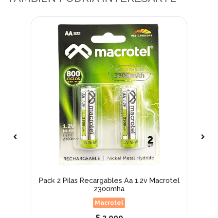
mWh
Pack 2 Pilas Recargables Aa 1.2v Macrotel
Pi
2300mha
Macrotel
$ 3.000