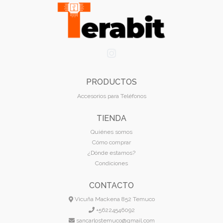
PRODUCTOS
Accesorios para Teléfonos
TIENDA
Quiénes somos
Cómo comprar
¿Dónde estamos?
Condiciones
CONTACTO
Vicuña Mackena 852 Temuco
+56224546092
sancarlostemuco@gmail.com