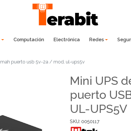
s
Computación
Electrónica
Redes
Segur
0mah puerto usb 5v-2a / mod. ul-ups5v
Mini UPS 
puerto USB
UL-UPS5V
SKU: 0050117