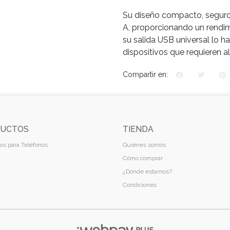
Su diseño compacto, seguro y
A, proporcionando un rendim
su salida USB universal lo 
dispositivos que requieren a
Compartir en:
UCTOS
TIENDA
os para Teléfonos
Quiénes somos
Cómo comprar
¿Dónde estamos?
Condiciones