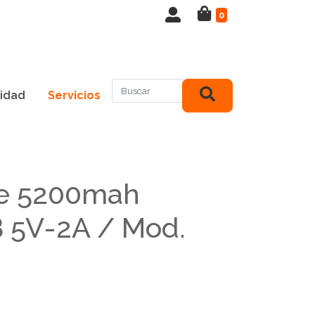
0
idad
Servicios
de 5200mah
 5V-2A / Mod.