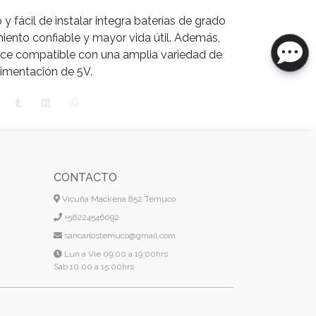
 fácil de instalar integra baterías de grado
iento confiable y mayor vida útil. Además,
hace compatible con una amplia variedad de
limentación de 5V.
CONTACTO
Vicuña Mackena 852 Temuco
+56224546092
sancarlostemuco@gmail.com
Lun a Vie 09:00 a 19:00hrs
Sab 10:00 a 15:00hrs