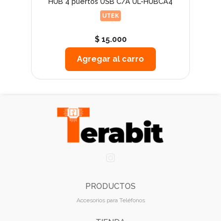
e 80
HUB 4 puertos USB C/A UL-HUBCA4
HU
UTEK
$ 15.000
Agregar al carro
PRODUCTOS
Accesorios para Teléfonos