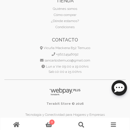
TIENDA
Quiénes somos
Cómo comprar
¿Dónde estamos?
Condiciones
CONTACTO
Vicuña Mackena 852 Temuco
+56224546092
sancarlostemuco@gmail.com
Lun a Vie 09:00 a 19:00hrs
Sab 10:00 a 15:00hrs
Terabit Store © 2026
Tecnología y Conectividad para Hogares y Empresas
Temuco - Región de La Araucanía - Chile
0