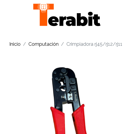
Inicio
Computación
Crimpiadora rj45/rj12/rj11