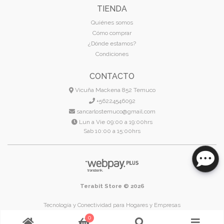
TIENDA
Quiénes somos
Cómo comprar
¿Dónde estamos?
Condiciones
CONTACTO
Vicuña Mackena 852 Temuco
+56224546092
sancarlostemuco@gmail.com
Lun a Vie 09:00 a 19:00hrs
Sab 10:00 a 15:00hrs
Terabit Store © 2026
Tecnología y Conectividad para Hogares y Empresas
Temuco - Región de La Araucanía - Chile
0