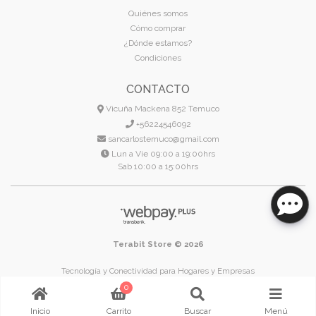
Quiénes somos
Cómo comprar
¿Dónde estamos?
Condiciones
CONTACTO
Vicuña Mackena 852 Temuco
+56224546092
sancarlostemuco@gmail.com
Lun a Vie 09:00 a 19:00hrs
Sab 10:00 a 15:00hrs
Terabit Store © 2026
Tecnología y Conectividad para Hogares y Empresas
Temuco - Región de La Araucanía - Chile
0
Inicio
Carrito
Buscar
Menú