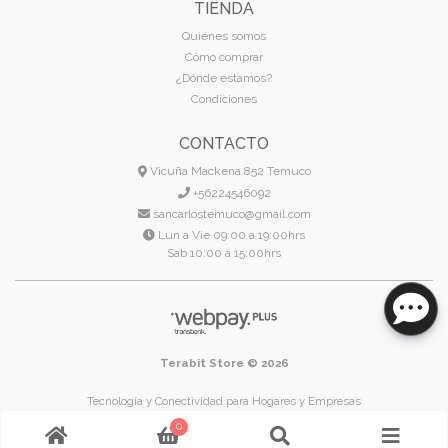
TIENDA
Quiénes somos
Cómo comprar
¿Dónde estamos?
Condiciones
CONTACTO
Vicuña Mackena 852 Temuco
+56224546092
sancarlostemuco@gmail.com
Lun a Vie 09:00 a 19:00hrs
Sab 10:00 a 15:00hrs
Terabit Store © 2026
Tecnología y Conectividad para Hogares y Empresas
Temuco - Región de La Araucanía - Chile
0