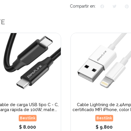
Compartir en:
TE
able de carga USB tipo C - C,
Cable Lightning de 2,4Am
arga rápida de 100W, mate...
certificado MFI iPhone, color b
Bestlink
Bestlink
$ 8.000
$ 9.800