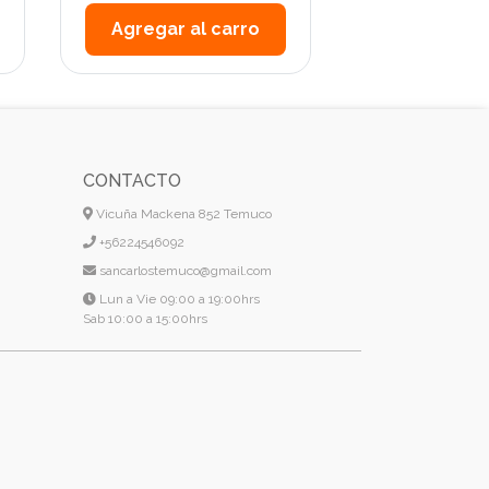
Agregar al carro
Agregar a
CONTACTO
Vicuña Mackena 852 Temuco
+56224546092
sancarlostemuco@gmail.com
Lun a Vie 09:00 a 19:00hrs
Sab 10:00 a 15:00hrs