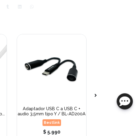
p
Adaptador USB C a USB C +
Adaptador USB 
...
audio 3,5mm tipo Y / BL-AD200A
c/cable / mod
Bestlink
Bestli
$ 5.990
$ 6.9