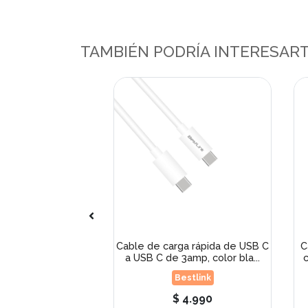
TAMBIÉN PODRÍA INTERESAR
USB C a 2 USB C
Cable de carga rápida de USB C
C
 mod. BL-AD85A
a USB C de 3amp, color bla...
c
estlink
Bestlink
 6.990
$ 4.990