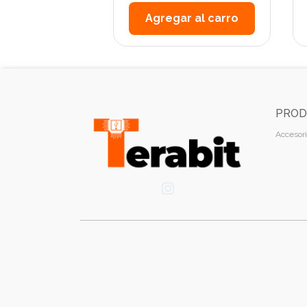
ar al carro
Agregar al carro
PROD
Accesori