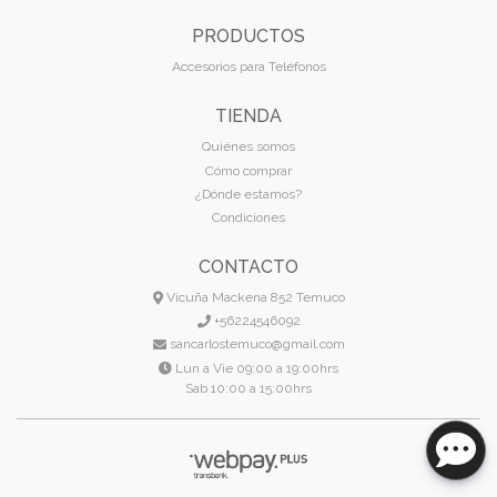
PRODUCTOS
Accesorios para Teléfonos
TIENDA
Quiénes somos
Cómo comprar
¿Dónde estamos?
Condiciones
CONTACTO
Vicuña Mackena 852 Temuco
+56224546092
sancarlostemuco@gmail.com
Lun a Vie 09:00 a 19:00hrs
Sab 10:00 a 15:00hrs