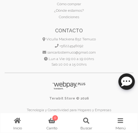
Cómo comprar
¿Dónde estamos?
Condiciones
CONTACTO
Vicuña Mackena 852 Temuco
+56224546092
sancarlostemuco@gmail.com
Lun a Vie 09:00 a 19:00hrs
Sab 10:00 a 15:00hrs
Terabit Store © 2026
Tecnología y Conectividad para Hogares y Empresas
Temuco - Región de La Araucanía - Chile
0
Inicio
Carrito
Buscar
Menú