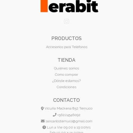
PRODUCTOS
Accesorios para Teléfonos
TIENDA
Quiénes somos
Cómo comprar
¿Dónde estamos?
Condiciones
CONTACTO
Vicuña Mackena 852 Temuco
+56224546092
sancarlostemuco@gmail.com
Lun a Vie 09:00 a 19:00hrs
Sab 10:00 a 15:00hrs