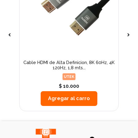
z /
Cable HDMI de Alta Definicion, 8K 60Hz, 4K
Ad
120Hz, 1,8 mts...
UTEK
$ 10.000
Agregar al carro