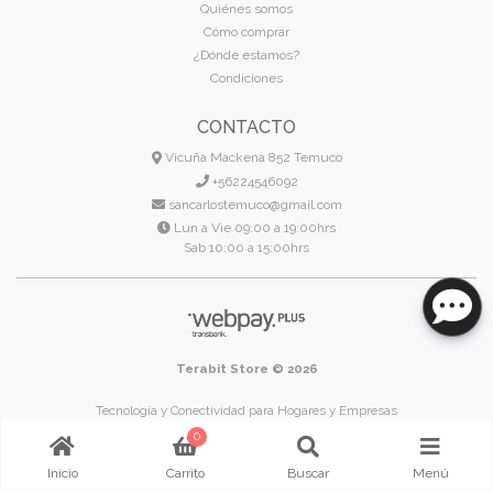
Quiénes somos
Cómo comprar
¿Dónde estamos?
Condiciones
CONTACTO
Vicuña Mackena 852 Temuco
+56224546092
sancarlostemuco@gmail.com
Lun a Vie 09:00 a 19:00hrs
Sab 10:00 a 15:00hrs
Terabit Store © 2026
Tecnología y Conectividad para Hogares y Empresas
Temuco - Región de La Araucanía - Chile
0
Inicio
Carrito
Buscar
Menú