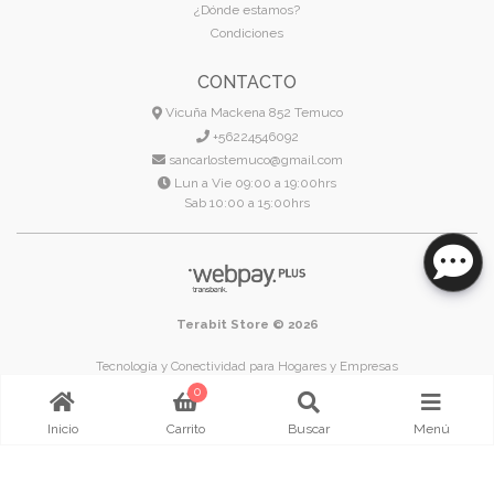
¿Dónde estamos?
Condiciones
CONTACTO
Vicuña Mackena 852 Temuco
+56224546092
sancarlostemuco@gmail.com
Lun a Vie 09:00 a 19:00hrs
Sab 10:00 a 15:00hrs
Terabit Store © 2026
Tecnología y Conectividad para Hogares y Empresas
Temuco - Región de La Araucanía - Chile
0
Inicio
Carrito
Buscar
Menú