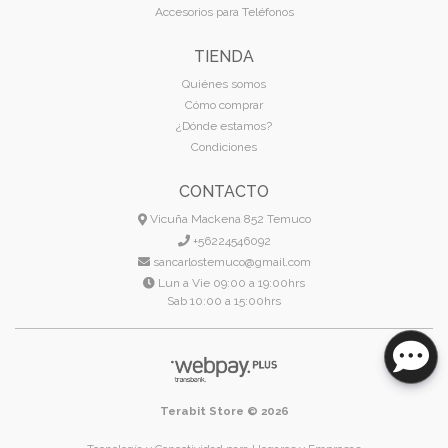
Accesorios para Teléfonos
TIENDA
Quiénes somos
Cómo comprar
¿Dónde estamos?
Condiciones
CONTACTO
Vicuña Mackena 852 Temuco
+56224546092
sancarlostemuco@gmail.com
Lun a Vie 09:00 a 19:00hrs
Sab 10:00 a 15:00hrs
Terabit Store © 2026