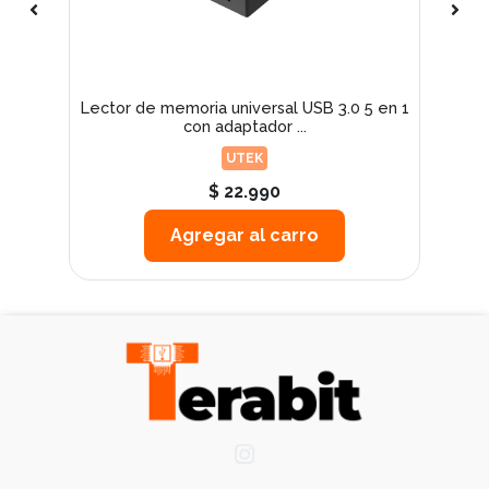
5 y
Lector de memoria universal USB 3.0 5 en 1
Ad
con adaptador ...
UTEK
$ 22.990
Agregar al carro