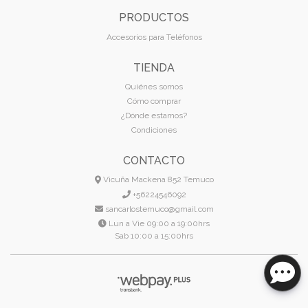
PRODUCTOS
Accesorios para Teléfonos
TIENDA
Quiénes somos
Cómo comprar
¿Dónde estamos?
Condiciones
CONTACTO
Vicuña Mackena 852 Temuco
+56224546092
sancarlostemuco@gmail.com
Lun a Vie 09:00 a 19:00hrs
Sab 10:00 a 15:00hrs