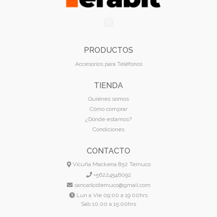
PRODUCTOS
Accesorios para Teléfonos
TIENDA
Quiénes somos
Cómo comprar
¿Dónde estamos?
Condiciones
CONTACTO
Vicuña Mackena 852 Temuco
+56224546092
sancarlostemuco@gmail.com
Lun a Vie 09:00 a 19:00hrs
Sab 10:00 a 15:00hrs