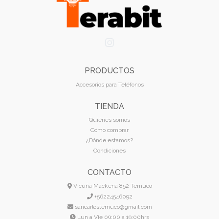
PRODUCTOS
Accesorios para Teléfonos
TIENDA
Quiénes somos
Cómo comprar
¿Dónde estamos?
Condiciones
CONTACTO
Vicuña Mackena 852 Temuco
+56224546092
sancarlostemuco@gmail.com
Lun a Vie 09:00 a 19:00hrs