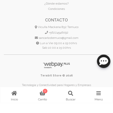
¿Dónde estamos?
Condiciones
CONTACTO
Vicuña Mackena 852 Temuco
+56224546092
sancarlostemuco@gmail.com
Lun a Vie 09:00 a 19:00hrs
Sab 10:00 a 15:00hrs
Terabit Store © 2026
Tecnología y Conectividad para Hogares y Empresas
Temuco - Región de La Araucanía - Chile
0
Inicio
Carrito
Buscar
Menú