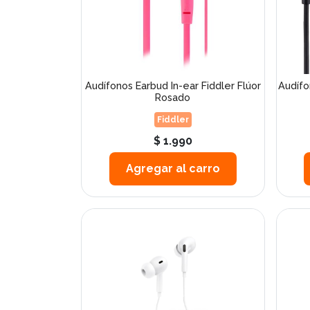
Audífonos Earbud In-ear Fiddler Flúor
Audíf
Rosado
Fiddler
$ 1.990
Agregar al carro