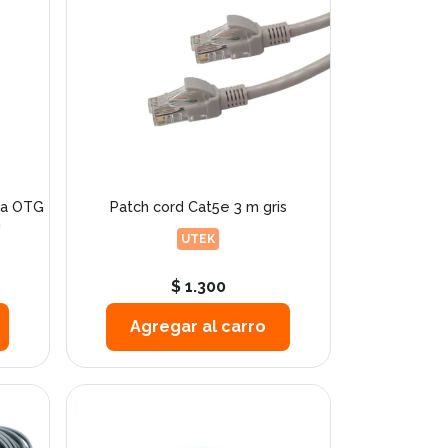
ra OTG
Patch cord Cat5e 3 m gris
G
UTEK
$ 1.300
Agregar al carro