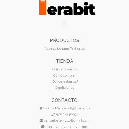
PRODUCTOS
Accesorios para Teléfonos
TIENDA
Quiénes somos
Cómo comprar
¿Dónde estamos?
Condiciones
CONTACTO
Vicuña Mackena 852 Temuco
+56224546092
sancarlostemuco@gmail.com
Lun a Vie 09:00 a 19:00hrs