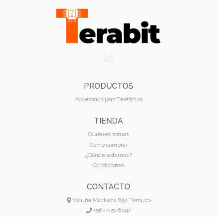
PRODUCTOS
Accesorios para Teléfonos
TIENDA
Quiénes somos
Cómo comprar
¿Dónde estamos?
Condiciones
CONTACTO
Vicuña Mackena 852 Temuco
+56224546092