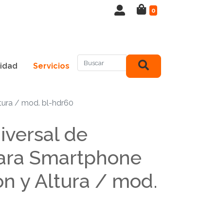
0
idad
Servicios
tura / mod. bl-hdr60
iversal de
ara Smartphone
on y Altura / mod.