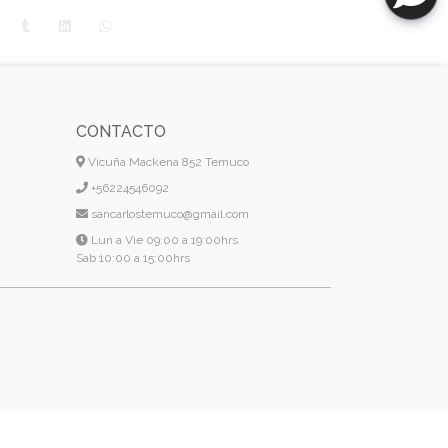
CONTACTO
Vicuña Mackena 852 Temuco
+56224546092
sancarlostemuco@gmail.com
Lun a Vie 09:00 a 19:00hrs
Sab 10:00 a 15:00hrs