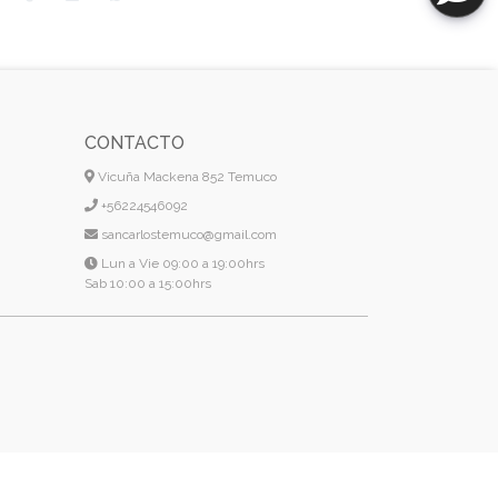
CONTACTO
Vicuña Mackena 852 Temuco
+56224546092
sancarlostemuco@gmail.com
Lun a Vie 09:00 a 19:00hrs
Sab 10:00 a 15:00hrs