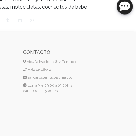
letas, motocicletas, cochecitos de bebé
CONTACTO
Vicuña Mackena 852 Temuco
+56224546092
sancarlostemuco@gmail.com
Lun a Vie 09:00 a 19:00hrs
Sab 10:00 a 15:00hrs