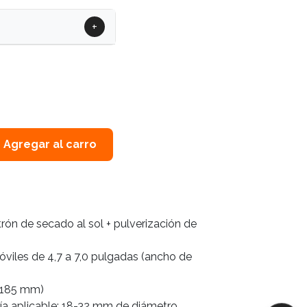
+
Agregar al carro
trón de secado al sol + pulverización de
viles de 4,7 a 7,0 pulgadas (ancho de
-185 mm)
ía aplicable: 18-32 mm de diámetro