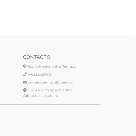
CONTACTO
Vicuña Mackena 852 Temuco
+56224546092
sancarlostemuco@gmail.com
Lun a Vie 09:00 a 19:00hrs
Sab 10:00 a 15:00hrs