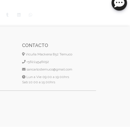
CONTACTO
Vicuña Mackena 852 Temuco
+56224546092
sancarlostemuco@gmail.com
Lun a Vie 09:00 a 19:00hrs
Sab 10:00 a 15:00hrs