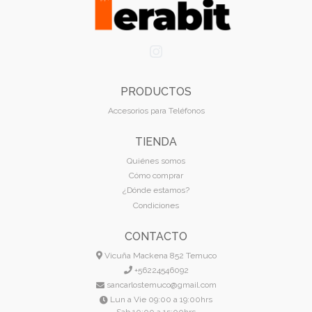
PRODUCTOS
Accesorios para Teléfonos
TIENDA
Quiénes somos
Cómo comprar
¿Dónde estamos?
Condiciones
CONTACTO
Vicuña Mackena 852 Temuco
+56224546092
sancarlostemuco@gmail.com
Lun a Vie 09:00 a 19:00hrs