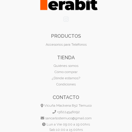
PRODUCTOS
Accesorios para Teléfonos
TIENDA
Quiénes somos
Cómo comprar
¿Dónde estamos?
Condiciones
CONTACTO
Vicuña Mackena 852 Temuco
+56224546092
sancarlostemuco@gmail.com
Lun a Vie 09:00 a 19:00hrs
Sab 10:00 a 15:00hrs