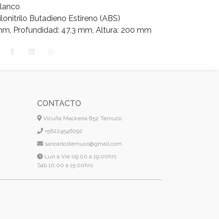
Blanco
rilonitrilo Butadieno Estireno (ABS)
mm, Profundidad: 47.3 mm, Altura: 200 mm
CONTACTO
Vicuña Mackena 852 Temuco
+56224546092
sancarlostemuco@gmail.com
Lun a Vie 09:00 a 19:00hrs
Sab 10:00 a 15:00hrs