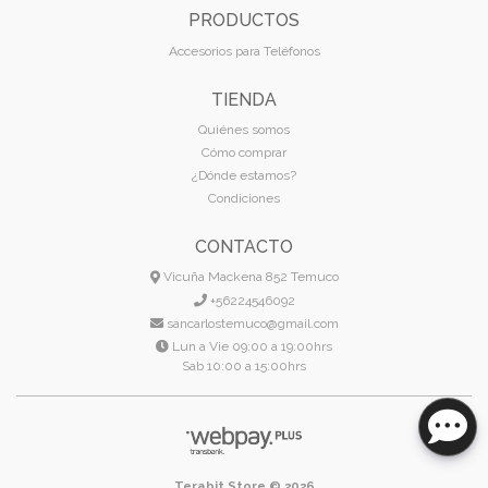
PRODUCTOS
Accesorios para Teléfonos
TIENDA
Quiénes somos
Cómo comprar
¿Dónde estamos?
Condiciones
CONTACTO
Vicuña Mackena 852 Temuco
+56224546092
sancarlostemuco@gmail.com
Lun a Vie 09:00 a 19:00hrs
Sab 10:00 a 15:00hrs
Terabit Store © 2026