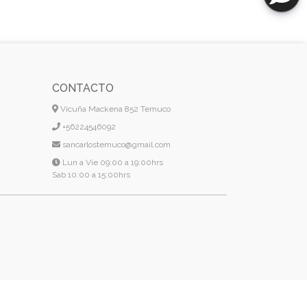
CONTACTO
Vicuña Mackena 852 Temuco
+56224546092
sancarlostemuco@gmail.com
Lun a Vie 09:00 a 19:00hrs
Sab 10:00 a 15:00hrs