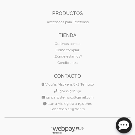
PRODUCTOS
Accesorios para Teléfonos
TIENDA
Quiénes somos
Cómo comprar
¿Dónde estamos?
Condiciones
CONTACTO
Vicuña Mackena 852 Temuco
+56224546092
sancarlostemuco@gmail.com
Lun a Vie 09:00 a 19:00hrs
Sab 10:00 a 15:00hrs