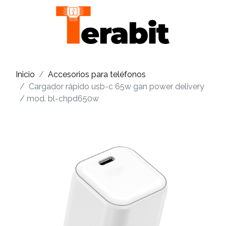
Inicio
Accesorios para teléfonos
Cargador rápido usb-c 65w gan power delivery
/ mod. bl-chpd650w