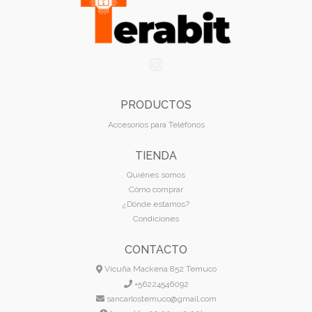
PRODUCTOS
Accesorios para Teléfonos
TIENDA
Quiénes somos
Cómo comprar
¿Dónde estamos?
Condiciones
CONTACTO
Vicuña Mackena 852 Temuco
+56224546092
sancarlostemuco@gmail.com