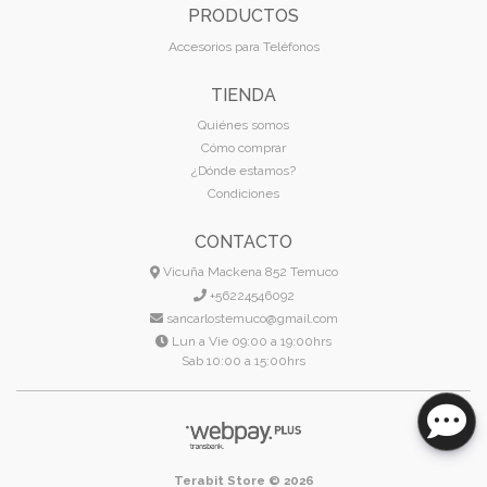
PRODUCTOS
Accesorios para Teléfonos
TIENDA
Quiénes somos
Cómo comprar
¿Dónde estamos?
Condiciones
CONTACTO
Vicuña Mackena 852 Temuco
+56224546092
sancarlostemuco@gmail.com
Lun a Vie 09:00 a 19:00hrs
Sab 10:00 a 15:00hrs
Terabit Store © 2026