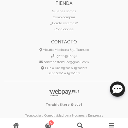
TIENDA
Quiénes somos
Cómo comprar
¿Dónde estamos?
Condiciones
CONTACTO
Vicuña Mackena 852 Temuco
+56224546092
sancarlostemuco@gmail.com
Lun a Vie 09:00 a 19:00hrs
Sab 10:00 a 15:00hrs
Terabit Store © 2026
Tecnología y Conectividad para Hogares y Empresas
Temuco - Región de La Araucanía - Chile
0