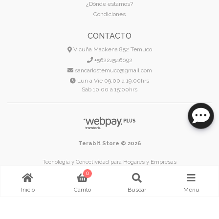
¿Dónde estamos?
Condiciones
CONTACTO
Vicuña Mackena 852 Temuco
+56224546092
sancarlostemuco@gmail.com
Lun a Vie 09:00 a 19:00hrs
Sab 10:00 a 15:00hrs
Terabit Store © 2026
Tecnología y Conectividad para Hogares y Empresas
Temuco - Región de La Araucanía - Chile
0
Inicio
Carrito
Buscar
Menú