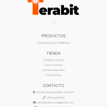
PRODUCTOS
Accesorios para Teléfonos
TIENDA
Quiénes somos
Cómo comprar
¿Dónde estamos?
Condiciones
CONTACTO
Vicuña Mackena 852 Temuco
+56224546092
sancarlostemuco@gmail.com