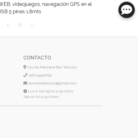
 WEB, videojuegos, navegación GPS en el
USB 5 pines 1,8mts
CONTACTO
Vicuña Mackena 852 Temuco
+56224546092
sancarlostemuco@gmail.com
Lun a Vie 09:00 a 19:00hrs
Sab 10:00 a 15:00hrs