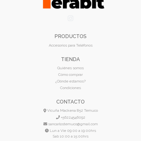
PRODUCTOS
Accesorios para Teléfonos
TIENDA
Quiénes somos
Cómo comprar
¿Dónde estamos?
Condiciones
CONTACTO
Vicuña Mackena 852 Temuco
+56224546092
sancarlostemuco@gmail.com
Lun a Vie 09:00 a 19:00hrs
Sab 10:00 a 15:00hrs