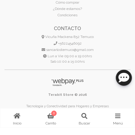
Cómo comprar
¿Dónde estamos?
Condiciones
CONTACTO
Vicuña Mackena 852 Temuco
+56224546092
sancarlostemuco@gmail.com
Lun a Vie 09:00 a 19:00hrs
Sab 10:00 a 15:00hrs
Terabit Store © 2026
Tecnología y Conectividad para Hogares y Empresas
Temuco - Región de La Araucanía - Chile
0
Inicio
Carrito
Buscar
Menú