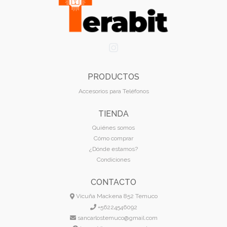
PRODUCTOS
Accesorios para Teléfonos
TIENDA
Quiénes somos
Cómo comprar
¿Dónde estamos?
Condiciones
CONTACTO
Vicuña Mackena 852 Temuco
+56224546092
sancarlostemuco@gmail.com