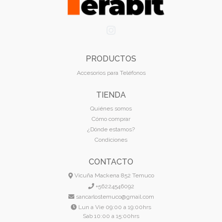
PRODUCTOS
Accesorios para Teléfonos
TIENDA
Quiénes somos
Cómo comprar
¿Dónde estamos?
Condiciones
CONTACTO
Vicuña Mackena 852 Temuco
+56224546092
sancarlostemuco@gmail.com
Lun a Vie 09:00 a 19:00hrs
Sab 10:00 a 15:00hrs