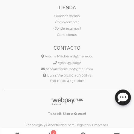
TIENDA
Quiénes somos
Cómo comprar
¿Dónde estamos?
Condiciones
CONTACTO
Vicuña Mackena 852 Temuco
+56224546092
sancarlostemuco@gmail.com
Lun a Vie 09:00 a 19:00hrs
Sab 10:00 a 15:00hrs
Terabit Store © 2026
Tecnología y Conectividad para Hogares y Empresas
Temuco - Región de La Araucanía - Chile
0