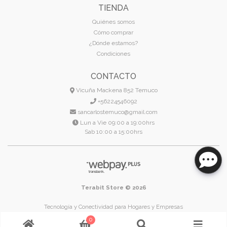
TIENDA
Quiénes somos
Cómo comprar
¿Dónde estamos?
Condiciones
CONTACTO
Vicuña Mackena 852 Temuco
+56224546092
sancarlostemuco@gmail.com
Lun a Vie 09:00 a 19:00hrs
Sab 10:00 a 15:00hrs
Terabit Store © 2026
Tecnología y Conectividad para Hogares y Empresas
Temuco - Región de La Araucanía - Chile
0